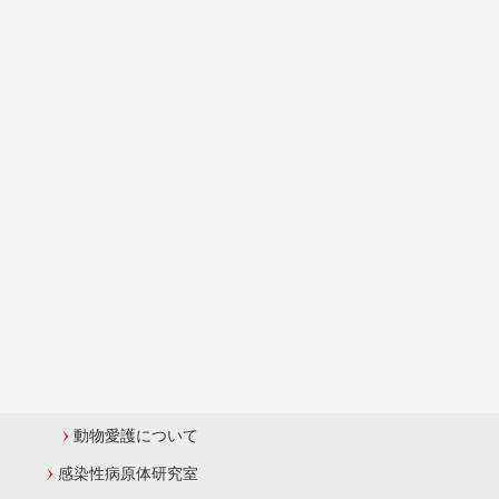
事業内容
業務案内ムービー
透明性に関する取り組みについて
日本血液製剤機構に関するQ&A
研究開発
研究開発の取り組み
中央研究所
蛋白化学研究室
蛋白薬理研究室
動物愛護について
感染性病原体研究室