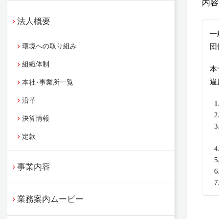
内容
法人概要
一
団
環境への取り組み
組織体制
本
違
本社･事業所一覧
沿革
決算情報
定款
事業内容
業務案内ムービー