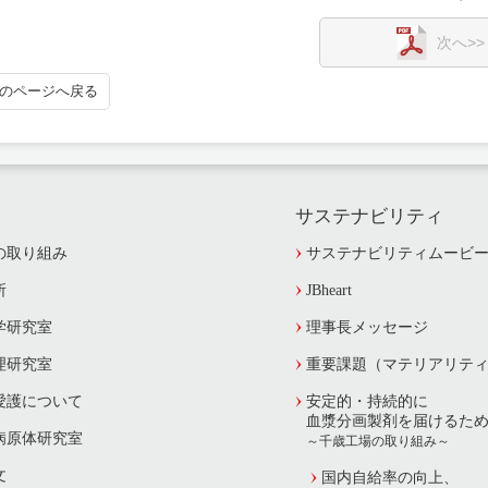
のページへ戻る
サステナビリティ
の取り組み
サステナビリティムービ
所
JBheart
学研究室
理事長メッセージ
理研究室
重要課題（マテリアリテ
愛護について
安定的・持続的に
血漿分画製剤を届けるた
病原体研究室
～千歳工場の取り組み～
文
国内自給率の向上、