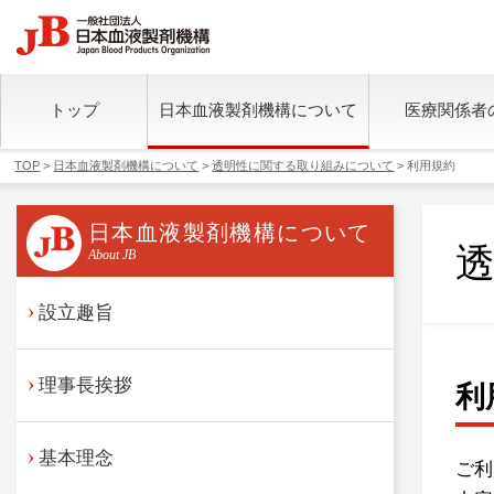
トップ
日本血液製剤機構について
医療関係者
TOP
>
日本血液製剤機構について
>
透明性に関する取り組みについて
> 利用規約
日本血液製剤機構について
About JB
設立趣旨
理事長挨拶
利
基本理念
ご利