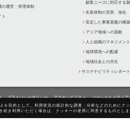
顧客ニーズに対応する
費の運営・管理体制
生産体制の充実、強化
イト
安定した事業基盤の構
アジア地域への貢献
人と組織のマネジメン
地球環境への配慮
地域社会との共生
サステナビリティレポー
せ
プライバシーポリシー
アクセシビリティ
ソーシャルメディア
向上を目的として、利用状況の統計的な調査・分析などのためにク
Copyright Japan Blood Products Organization All rights reserved.
き続き利用いただく場合は、クッキーの使用に同意するものとしま