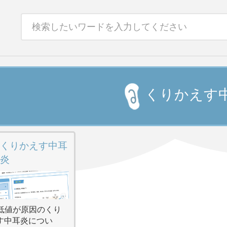
くりかえす
くりかえす中耳
炎
G2低値が原因のくり
す中耳炎につい
クエア