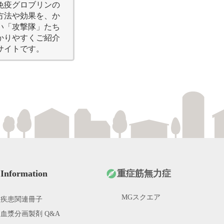
免疫グロブリンの
方法や効果を、か
された患者さんと可能性がある患者さんのためのサイトです。
い「攻撃隊」たち
日であるため に、どうぞ本サイトをお役立てください。
かりやすくご紹介
サイトです。
・類天疱瘡
トページはこちら
動画ページはこち
天疱瘡の概要、検査、治療などについてまとめています。
無力症とは
・重症筋無力症とは​
症状？
・どんな症状？​
検査？
・どんな治療？​
ージ
治療？
・日常生活における
活における注意
類天疱瘡とは？
に川崎病をご理解いただくためのサイトです。川崎病の概要、
ロブリン療法について
はどのようなものかをまとめています。
んと医師の座談会
はどんな人？
ト制度
えす中耳炎
査？
体と情報サイト
Information
重症筋無力症
トページはこちら
動画ページはこち
療？
要？
護者の方に原因、治療法をご理解いただくためのサイトです。
とは？
・川崎病とは？​
MGスクエア
疾患関連冊子
ブリン製剤ってどんな薬？ -5つの質問-
値が原因のくりかえす中耳炎について、
症状があるの？
・どんな症状があるの
での注意点は？
血漿分画製剤 Q&A
リンの補充方法や効果を、かわいい「攻撃隊」たちがわかりや
eart CLUB
治療があるの？
・どんな治療があるの