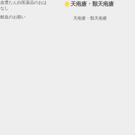
成制度
血漿たん白医薬品のおは
ロブリン製剤ってどんな薬？
・どんな合併症がある
天疱瘡・類天疱瘡
なし
eart WEB
ージ
合併症があるの？
・退院後の管理や治
様とご家族様に向けて、血友病に関するさまざまな情報をまと
の管理や治療は？
献血のお願い
天疱瘡・類天疱瘡
てなに？
木 - 血友病Q&A -
も中耳炎をくりかえすの？
ロスハート」のWeb版です。
ージ
ちと戦う「攻撃隊」ってなに？
ナンス体操
生活するうえで抱える様々な疑問・お悩みに、
って「攻撃隊」の仲間？
は？
ージ
ーの先生がお答えします。
の攻撃隊」とは？
状？
保因者動画
様とご家族様に向けて、
ital
んな治療方法があるの？
療？
に役に立つさまざまな運動療法等に関する情報をまとめていま
P HEART
とに注意したらいいの？
における注意
のために -血友病診療医療機関リスト
ージ
者Web講演会（2022年8月23日開催）のダイジェスト動画です
輝く星たち～
制度
元から離れる入園
どうする？
oss Heart」バックナンバー
エイトMC 溶解方法・注射の手順
ージ
先の医療施設をご覧頂けます。
道の授業に向けて
ハートトーク
ージ
血の止血後早期から行う等尺運動
入りたい
の心の旅
で溶解方法を詳しく解説いたします。
ーキング
など
射・自己注射の手順（クロスエイトMC）
ージ
予防しよう
など
ァクトF 静注用 溶解方法・注射の手順
ージ
血友病の患者さんやご家族の方が
受診が必要になった時や、航空保安検
剤を注射する際における、注射の方法や注意点をまとめたもの
準備
トM 溶解方法・注射の手順
できる文書のサンプルを準備しており
ストで溶解方法を詳しく解説いたします。
順
の針等の廃棄方法
ロット 溶解方法・注射の手順
ージ