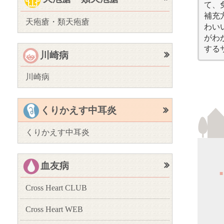
て、
補充
天疱瘡・類天疱瘡
ＭＧと診断
わい
よりよい明
がわ
する
天疱瘡
川崎病
テキス
川崎病
天疱瘡・類
・重症筋
・どんな
・どんな
川崎病
トップペ
くりかえす中耳炎
・どんな
・はじめに
・日常生
くりかえす中耳炎
・天疱瘡・
保護者の方
・免疫グ
・原因は？
ロブリンと
・患者さ
・患者さん
・サポー
くりか
血友病
・どんな検
・支援団
テキス
・どんな治
Cross Heart CLUB
・入院は必
患者様や保
・川崎病
・免疫グロ
IgG2低
・どんな
Cross Heart WEB
・日常生活
免疫グロブ
Cross H
・どんな