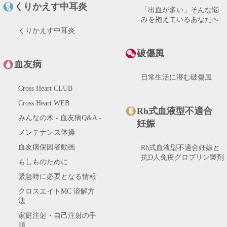
の？​
くりかえす中耳炎
「出血が多い」そんな悩
療は？
みを抱えているあなたへ
めています。
くりかえす中耳炎
破傷風
血友病
日常生活に潜む破傷風
Cross Heart CLUB
す。
Cross Heart WEB
Rh式血液型不適合
。
みんなの木 - 血友病Q&A -
妊娠
メンテナンス体操
血友病保因者動画
Rh式血液型不適合妊娠と
抗D人免疫グロブリン製剤
もしものために
緊急時に必要となる情報
クロスエイトMC 溶解方
です。
法
家庭注射・自己注射の手
順