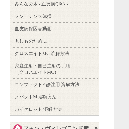
・医療費助
・免疫グ
みんなの木 - 血友病Q&A -
・参考
Cross H
トップペ
・どんな
血友病患者
・退院後
メンテナンス体操
・中耳炎っ
みんなの
・なぜ何回
季刊誌「ク
血友病保因者動画
トップペ
・バイ菌た
メンテ
患者さんが
・ワクチン
・血友病と
もしものために
トップペ
カウンセラ
・「手助け
・どんな症
血友病
血友病患者
・Heart Hosp
・ほかにど
・どんな治
クロスエイトMC 溶解方法
日常ですぐ
・CLOSE U
・どんなこ
・日常生活
もしも
トップペ
血友病保因
・風の音～
・サポート
家庭注射・自己注射の手順
・始めて親
・こんな時
・季刊誌「Cr
クロス
（クロスエイトMC）
トップペ
旅先、出張
・柔道・剣
・薬剤師の
トップペ
・関節内出
・運動部に
・大石邦子
コンファクトF 静注用 溶解方法
動画と写真
・水中ウォ
家庭注
トップペ
・熱中症を
ノバクトM 溶解方法
コンフ
トップペ
この動画は
バイクロット 溶解方法
旅行中に
凝固因子製
・溶解前の
ノバク
査で使用
動画とイラ
・溶解の手
ます。
・使用済み
バイク
フォン・ヴィレブランド病
トップペ