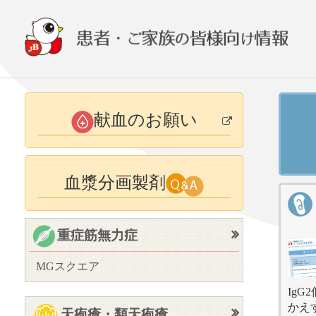
献血のお願い
血漿分画製剤
重症筋無力症
MGスクエア
Ig
かえ
MGス
天疱瘡・類天疱瘡