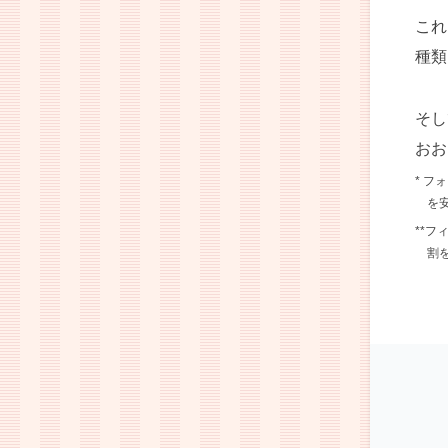
これ
種類
そし
おお
* 
を
**
割