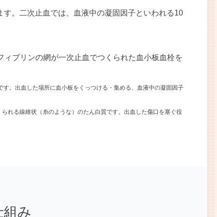
ます。二次止血では、血液中の凝固因子といわれる10
フィブリンの網が一次止血でつくられた血小板血栓を
つです。出血した場所に血小板をくっつける・集める、血液中の凝固因子
つくられる線維状（糸のような）のたん白質です。出血した傷口を塞ぐ役
仕組み