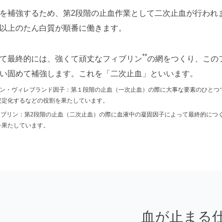
を補強するため、第2段階の止血作業として二次止血が行われ
以上のたん白質が順番に働きます。
**
て最終的には、強くて頑丈なフィブリン
の網をつくり、この
い固めて補強します。これを「二次止血」といいます。
フォン・ヴィレブランド因子：第１段階の止血（一次止血）の際に大事な要素のひと
安定化するなどの役割を果たしています。
フィブリン：第2段階の止血（二次止血）の際に血液中の凝固因子によって最終的に
を果たしています。
血が止まる