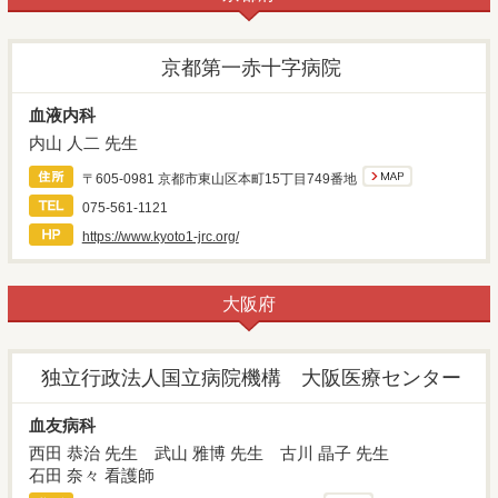
京都第一赤十字病院
血液内科
内山 人二 先生
〒605-0981 京都市東山区本町15丁目749番地
075-561-1121
https://www.kyoto1-jrc.org/
大阪府
独立行政法人国立病院機構 大阪医療センター
血友病科
西田 恭治 先生
武山 雅博 先生
古川 晶子 先生
石田 奈々 看護師