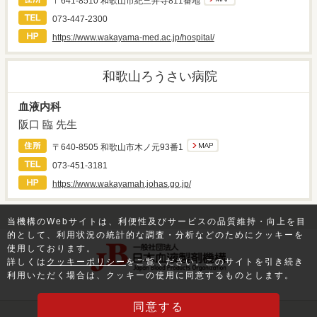
〒641-8510 和歌山市紀三井寺811番地
073-447-2300
https://www.wakayama-med.ac.jp/hospital/
和歌山ろうさい病院
血液内科
阪口 臨 先生
〒640-8505 和歌山市木ノ元93番1
073-451-3181
https://www.wakayamah.johas.go.jp/
当機構のWebサイトは、利便性及びサービスの品質維持・向上を目
的として、利用状況の統計的な調査・分析などのためにクッキーを
使用しております。
詳しくは
クッキーポリシー
をご覧ください。このサイトを引き続き
利用いただく場合は、クッキーの使用に同意するものとします。
同意する
Copyright Japan Blood Products Organization All rights reserved.