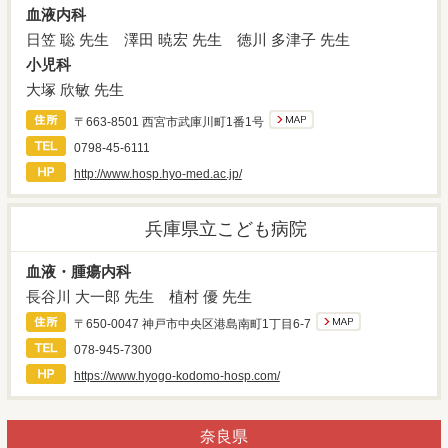
血液内科
日笠 聡 先生 澤田 暁宏 先生 徳川 多津子 先生
小児科
大塚 欣敏 先生
〒663-8501 西宮市武庫川町1番1号
0798-45-6111
http://www.hosp.hyo-med.ac.jp/
兵庫県立こども病院
血液・腫瘍内科
長谷川 大一郎 先生
植村 優 先生
〒650-0047 神戸市中央区港島南町1丁目6-7
078-945-7300
https://www.hyogo-kodomo-hosp.com/
奈良県